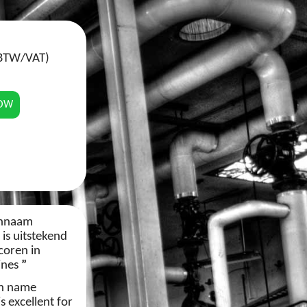
 BTW/VAT)
NOW
nnaam
is uitstekend
coren in
ines
”
n name
s excellent for