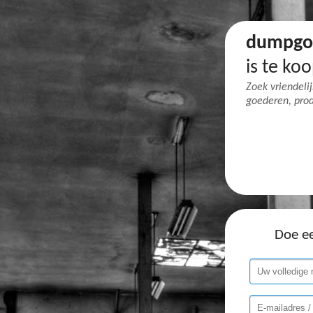
dumpgo
is te koo
Zoek vriendeli
goederen, produ
Doe ee