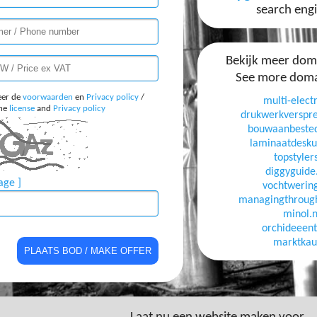
search eng
Bekijk meer do
See more dom
eer de
voorwaarden
en
Privacy policy
/
multi-electr
the
license
and
Privacy policy
drukwerkverspr
bouwaanbested
laminaatdesku
topstylers
diggyguid
age ]
vochtwerin
managingthroug
minol.n
orchideeent
marktkauf