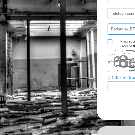
Ik accept
I accept 
[ Different Im