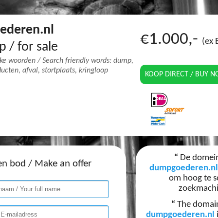
ederen.nl
€1.000,-
(ex
p / for sale
jke woorden / Search friendly words: dump,
cten, afval, stortplaats, kringloop
KOOP DIRECT / BUY 
“
De domei
n bod / Make an offer
dumpgoederen.nl
om hoog te s
zoekmach
“
The domai
dumpgoederen.nl
i