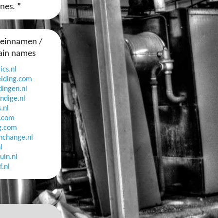
ines.
”
meinnamen /
ain names
ics.nl
eiding.com
ingen.nl
ndige.nl
.nl
e.com
g.com
hchange.nl
l
uin.nl
.nl